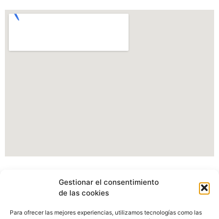
Información Portal web Ayuntamiento de
Gestionar el consentimiento
Cartes
de las cookies
Actualmente estamos modificando nuestro portal web,
Para ofrecer las mejores experiencias, utilizamos tecnologías como las
pudiendo verse afectados algunos apartados, imagenes o