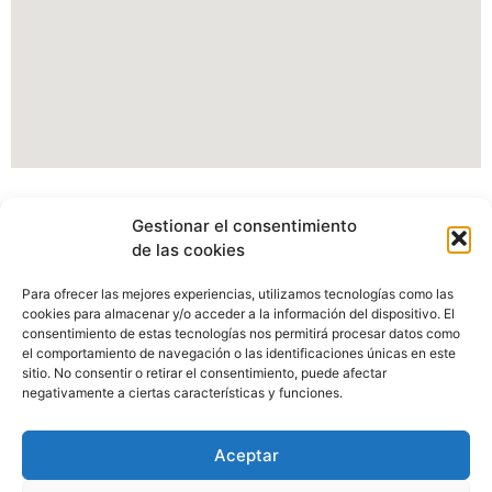
Información Portal web Ayuntamiento de
Gestionar el consentimiento
Cartes
de las cookies
Actualmente estamos modificando nuestro portal web,
Para ofrecer las mejores experiencias, utilizamos tecnologías como las
pudiendo verse afectados algunos apartados, imagenes o
cookies para almacenar y/o acceder a la información del dispositivo. El
enlaces.
consentimiento de estas tecnologías nos permitirá procesar datos como
el comportamiento de navegación o las identificaciones únicas en este
sitio. No consentir o retirar el consentimiento, puede afectar
Disculpen las molestias.
negativamente a ciertas características y funciones.
Aceptar