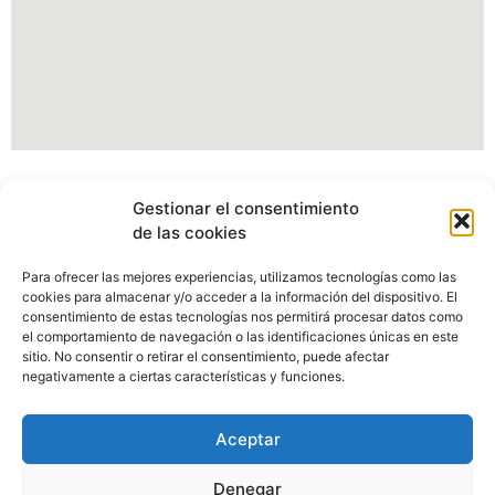
Información Portal web Ayuntamiento de
Gestionar el consentimiento
Cartes
de las cookies
Actualmente estamos modificando nuestro portal web,
Para ofrecer las mejores experiencias, utilizamos tecnologías como las
pudiendo verse afectados algunos apartados, imagenes o
cookies para almacenar y/o acceder a la información del dispositivo. El
enlaces.
consentimiento de estas tecnologías nos permitirá procesar datos como
el comportamiento de navegación o las identificaciones únicas en este
sitio. No consentir o retirar el consentimiento, puede afectar
Disculpen las molestias.
negativamente a ciertas características y funciones.
Aceptar
Denegar