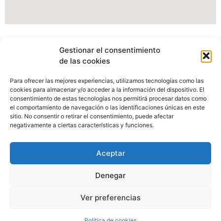
Información Portal web Ayuntamiento de
Gestionar el consentimiento
Cartes
de las cookies
Actualmente estamos modificando nuestro portal web,
Para ofrecer las mejores experiencias, utilizamos tecnologías como las
pudiendo verse afectados algunos apartados, imagenes o
cookies para almacenar y/o acceder a la información del dispositivo. El
enlaces.
consentimiento de estas tecnologías nos permitirá procesar datos como
el comportamiento de navegación o las identificaciones únicas en este
sitio. No consentir o retirar el consentimiento, puede afectar
Disculpen las molestias.
negativamente a ciertas características y funciones.
Aceptar
Denegar
Ayuntamiento de Cartes, C/Camino Real Nº98, 39311 Cartes,
Ver preferencias
Cantabria.
Política de cookies