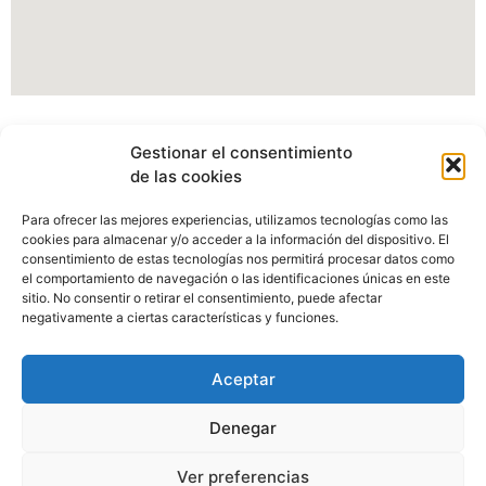
Información Portal web Ayuntamiento de
Gestionar el consentimiento
Cartes
de las cookies
Actualmente estamos modificando nuestro portal web,
Para ofrecer las mejores experiencias, utilizamos tecnologías como las
pudiendo verse afectados algunos apartados, imagenes o
cookies para almacenar y/o acceder a la información del dispositivo. El
enlaces.
consentimiento de estas tecnologías nos permitirá procesar datos como
el comportamiento de navegación o las identificaciones únicas en este
sitio. No consentir o retirar el consentimiento, puede afectar
Disculpen las molestias.
negativamente a ciertas características y funciones.
Aceptar
Denegar
Ayuntamiento de Cartes, C/Camino Real Nº98, 39311 Cartes,
Ver preferencias