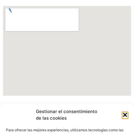
Información Portal web Ayuntamiento de
Gestionar el consentimiento
Cartes
de las cookies
Actualmente estamos modificando nuestro portal web,
Para ofrecer las mejores experiencias, utilizamos tecnologías como las
pudiendo verse afectados algunos apartados, imagenes o