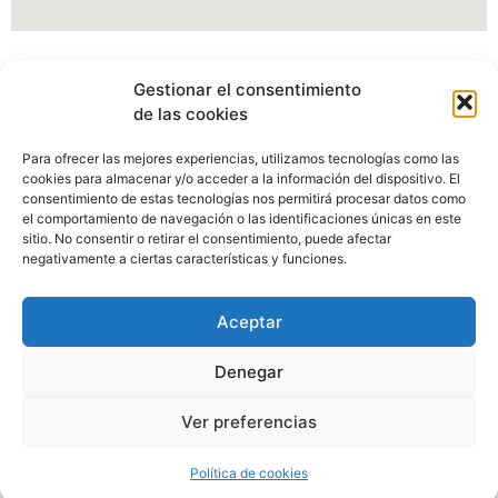
Información Portal web Ayuntamiento de
Gestionar el consentimiento
Cartes
de las cookies
Actualmente estamos modificando nuestro portal web,
Para ofrecer las mejores experiencias, utilizamos tecnologías como las
pudiendo verse afectados algunos apartados, imagenes o
cookies para almacenar y/o acceder a la información del dispositivo. El
enlaces.
consentimiento de estas tecnologías nos permitirá procesar datos como
el comportamiento de navegación o las identificaciones únicas en este
sitio. No consentir o retirar el consentimiento, puede afectar
Disculpen las molestias.
negativamente a ciertas características y funciones.
Aceptar
Denegar
Ayuntamiento de Cartes, C/Camino Real Nº98, 39311 Cartes,
Ver preferencias
Cantabria.
Política de cookies