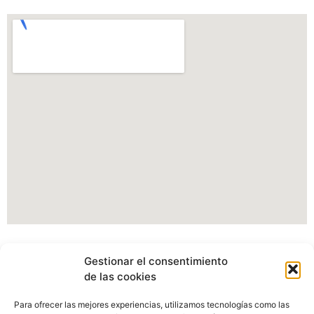
Información Portal web Ayuntamiento de
Gestionar el consentimiento
Cartes
de las cookies
Actualmente estamos modificando nuestro portal web,
Para ofrecer las mejores experiencias, utilizamos tecnologías como las
pudiendo verse afectados algunos apartados, imagenes o