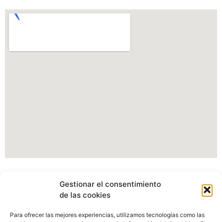
Información Portal web Ayuntamiento de
Gestionar el consentimiento
Cartes
de las cookies
Actualmente estamos modificando nuestro portal web,
Para ofrecer las mejores experiencias, utilizamos tecnologías como las
pudiendo verse afectados algunos apartados, imagenes o