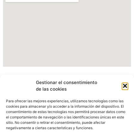
Información Portal web Ayuntamiento de
Gestionar el consentimiento
Cartes
de las cookies
Actualmente estamos modificando nuestro portal web,
Para ofrecer las mejores experiencias, utilizamos tecnologías como las
pudiendo verse afectados algunos apartados, imagenes o
cookies para almacenar y/o acceder a la información del dispositivo. El
enlaces.
consentimiento de estas tecnologías nos permitirá procesar datos como
el comportamiento de navegación o las identificaciones únicas en este
sitio. No consentir o retirar el consentimiento, puede afectar
Disculpen las molestias.
negativamente a ciertas características y funciones.