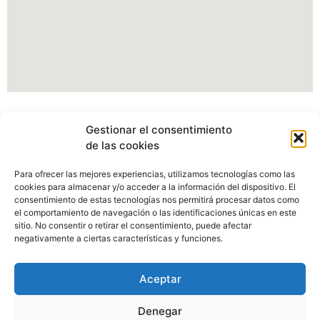
Información Portal web Ayuntamiento de
Gestionar el consentimiento
Cartes
de las cookies
Actualmente estamos modificando nuestro portal web,
Para ofrecer las mejores experiencias, utilizamos tecnologías como las
pudiendo verse afectados algunos apartados, imagenes o
cookies para almacenar y/o acceder a la información del dispositivo. El
enlaces.
consentimiento de estas tecnologías nos permitirá procesar datos como
el comportamiento de navegación o las identificaciones únicas en este
sitio. No consentir o retirar el consentimiento, puede afectar
Disculpen las molestias.
negativamente a ciertas características y funciones.
Aceptar
Denegar