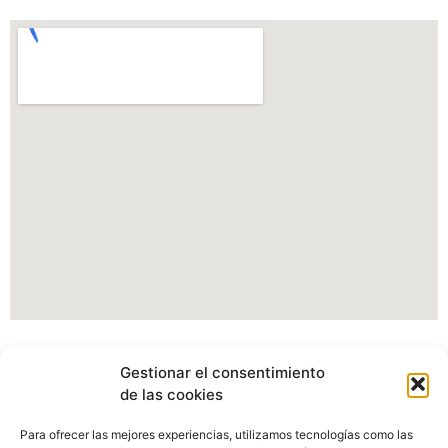
Información Portal web Ayuntamiento de
Gestionar el consentimiento
Cartes
de las cookies
Actualmente estamos modificando nuestro portal web,
Para ofrecer las mejores experiencias, utilizamos tecnologías como las
pudiendo verse afectados algunos apartados, imagenes o