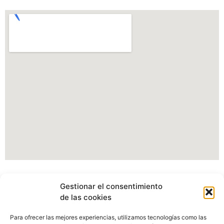
Información Portal web Ayuntamiento de
Gestionar el consentimiento
Cartes
de las cookies
Actualmente estamos modificando nuestro portal web,
Para ofrecer las mejores experiencias, utilizamos tecnologías como las
pudiendo verse afectados algunos apartados, imagenes o