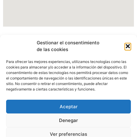
Información Portal web Ayuntamiento de
Gestionar el consentimiento
Cartes
de las cookies
Actualmente estamos modificando nuestro portal web,
Para ofrecer las mejores experiencias, utilizamos tecnologías como las
pudiendo verse afectados algunos apartados, imagenes o
cookies para almacenar y/o acceder a la información del dispositivo. El
enlaces.
consentimiento de estas tecnologías nos permitirá procesar datos como
el comportamiento de navegación o las identificaciones únicas en este
sitio. No consentir o retirar el consentimiento, puede afectar
Disculpen las molestias.
negativamente a ciertas características y funciones.
Aceptar
Denegar
Ayuntamiento de Cartes, C/Camino Real Nº98, 39311 Cartes,
Ver preferencias
Cantabria.