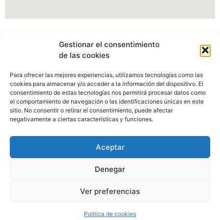
Información Portal web Ayuntamiento de
Gestionar el consentimiento
Cartes
de las cookies
Actualmente estamos modificando nuestro portal web,
Para ofrecer las mejores experiencias, utilizamos tecnologías como las
pudiendo verse afectados algunos apartados, imagenes o
cookies para almacenar y/o acceder a la información del dispositivo. El
enlaces.
consentimiento de estas tecnologías nos permitirá procesar datos como
el comportamiento de navegación o las identificaciones únicas en este
sitio. No consentir o retirar el consentimiento, puede afectar
Disculpen las molestias.
negativamente a ciertas características y funciones.
Aceptar
Denegar
Ayuntamiento de Cartes, C/Camino Real Nº98, 39311 Cartes,
Ver preferencias
Cantabria.
Política de cookies