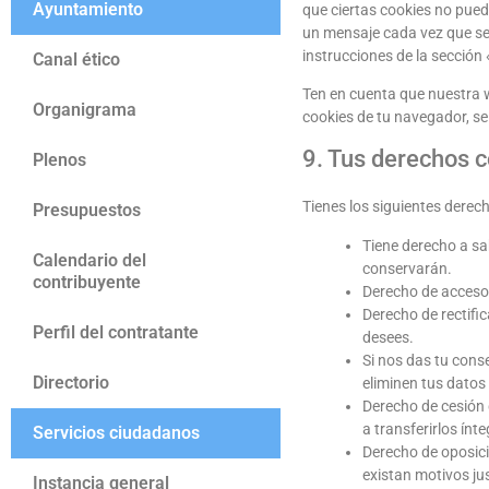
Ayuntamiento
que ciertas cookies no pued
un mensaje cada vez que se
instrucciones de la sección
Canal ético
Ten en cuenta que nuestra w
Organigrama
cookies de tu navegador, se
9. Tus derechos c
Plenos
Tienes los siguientes derec
Presupuestos
Tiene derecho a sa
Calendario del
conservarán.
contribuyente
Derecho de acceso:
Derecho de rectific
Perfil del contratante
desees.
Si nos das tu cons
Directorio
eliminen tus datos
Derecho de cesión 
a transferirlos ín
Servicios ciudadanos
Derecho de oposici
existan motivos ju
Instancia general