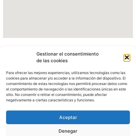
Información Portal web Ayuntamiento de
Gestionar el consentimiento
Cartes
de las cookies
Actualmente estamos modificando nuestro portal web,
Para ofrecer las mejores experiencias, utilizamos tecnologías como las
pudiendo verse afectados algunos apartados, imagenes o
cookies para almacenar y/o acceder a la información del dispositivo. El
enlaces.
consentimiento de estas tecnologías nos permitirá procesar datos como
el comportamiento de navegación o las identificaciones únicas en este
sitio. No consentir o retirar el consentimiento, puede afectar
Disculpen las molestias.
negativamente a ciertas características y funciones.
Aceptar
Denegar