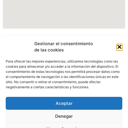
Información Portal web Ayuntamiento de
Gestionar el consentimiento
Cartes
de las cookies
Actualmente estamos modificando nuestro portal web,
Para ofrecer las mejores experiencias, utilizamos tecnologías como las
pudiendo verse afectados algunos apartados, imagenes o
cookies para almacenar y/o acceder a la información del dispositivo. El
enlaces.
consentimiento de estas tecnologías nos permitirá procesar datos como
el comportamiento de navegación o las identificaciones únicas en este
sitio. No consentir o retirar el consentimiento, puede afectar
Disculpen las molestias.
negativamente a ciertas características y funciones.
Aceptar
Denegar
Ayuntamiento de Cartes, C/Camino Real Nº98, 39311 Cartes,