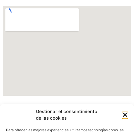
Información Portal web Ayuntamiento de
Gestionar el consentimiento
Cartes
de las cookies
Actualmente estamos modificando nuestro portal web,
Para ofrecer las mejores experiencias, utilizamos tecnologías como las
pudiendo verse afectados algunos apartados, imagenes o