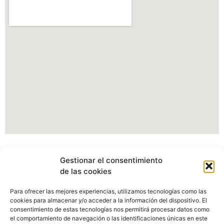
Información Portal web Ayuntamiento de
Gestionar el consentimiento
Cartes
de las cookies
Actualmente estamos modificando nuestro portal web,
Para ofrecer las mejores experiencias, utilizamos tecnologías como las
pudiendo verse afectados algunos apartados, imagenes o
cookies para almacenar y/o acceder a la información del dispositivo. El
enlaces.
consentimiento de estas tecnologías nos permitirá procesar datos como
el comportamiento de navegación o las identificaciones únicas en este